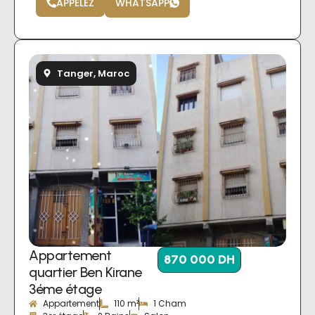
APPELEZ
WHATSAPP
Tanger, Maroc
Appartement
870 000 DH
quartier Ben Kirane
3éme étage
Appartement
110 m²
1 Cham