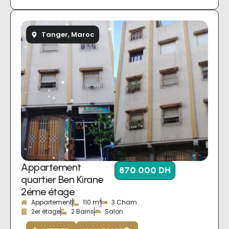
Tanger, Maroc
Appartement
870 000 DH
quartier Ben Kirane
2éme étage
Appartement
110 m²
3 Cham
2er étage
2 Bains
Salon