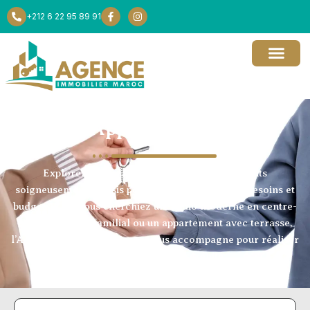
+212 6 22 95 89 91
Appartements
Explorez notre large sélection d’appartements
soigneusement choisis pour répondre à tous les besoins et
budgets. Que vous cherchiez un studio moderne en centre-
ville, un duplex familial ou un appartement avec terrasse,
l’Agence Immobilier Maroc vous accompagne pour réaliser
votre projet en toute sérénité.