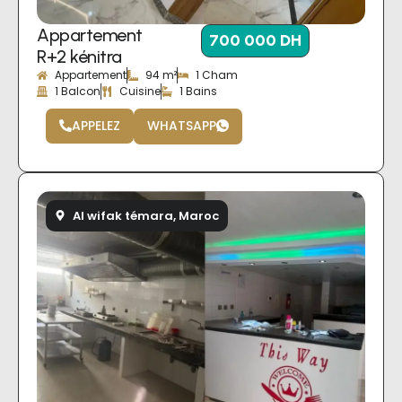
Appartement
700 000 DH
R+2 kénitra
Appartement
94 m²
1 Cham
1 Balcon
Cuisine
1 Bains
APPELEZ
WHATSAPP
Al wifak témara, Maroc