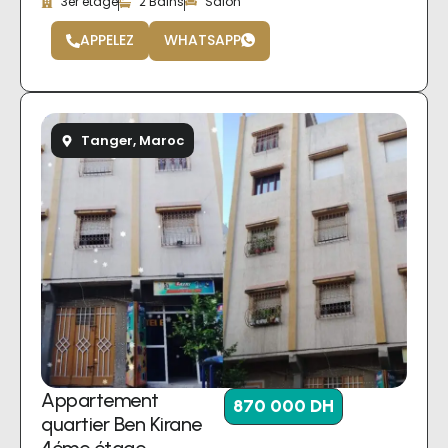
3er étage
2 Bains
Salon
APPELEZ
WHATSAPP
Tanger, Maroc
Appartement
870 000 DH
quartier Ben Kirane
4éme étage