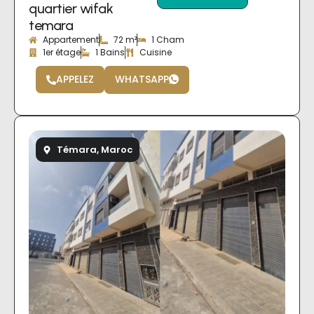
quartier wifak
temara
Appartement
72 m²
1 Cham
1er étage
1 Bains
Cuisine
APPELEZ
WHATSAPP
Témara, Maroc