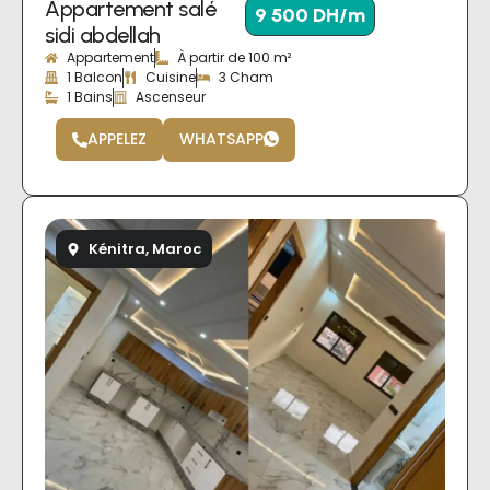
Appartement salé
9 500 DH/m
sidi abdellah
Appartement
À partir de 100 m²
1 Balcon
Cuisine
3 Cham
1 Bains
Ascenseur
APPELEZ
WHATSAPP
Kénitra, Maroc