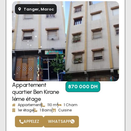
Tanger, Maroc
Appartement
870 000 DH
quartier Ben Kirane
1éme étage
Appartement
110 m²
1 Cham
1er étage
1 Bains
Cuisine
APPELEZ
WHATSAPP