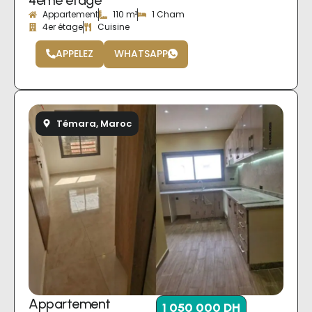
Appartement
110 m²
1 Cham
4er étage
Cuisine
APPELEZ
WHATSAPP
Témara, Maroc
Appartement
1 050 000 DH